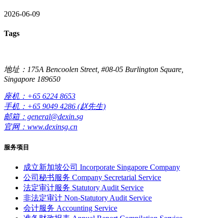
2026-06-09
Tags
地址：175A Bencoolen Street, #08-05 Burlington Square,
Singapore 189650
座机：+65 6224 8653
手机：+65 9049 4286 (赵先生)
邮箱：general@dexin.sg
官网：www.dexinsg.cn
服务项目
成立新加坡公司
Incorporate Singapore Company
公司秘书服务
Company Secretarial Service
法定审计服务
Statutory Audit Service
非法定审计
Non-Statutory Audit Service
会计服务
Accounting Service