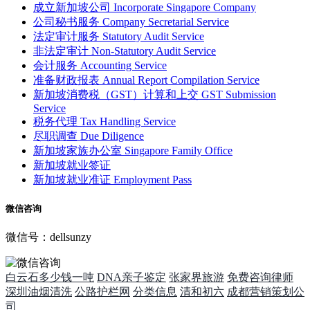
成立新加坡公司
Incorporate Singapore Company
公司秘书服务
Company Secretarial Service
法定审计服务
Statutory Audit Service
非法定审计
Non-Statutory Audit Service
会计服务
Accounting Service
准备财政报表
Annual Report Compilation Service
新加坡消费税（GST）计算和上交
GST Submission
Service
税务代理
Tax Handling Service
尽职调查
Due Diligence
新加坡家族办公室
Singapore Family Office
新加坡就业签证
新加坡就业准证
Employment Pass
微信咨询
微信号：dellsunzy
白云石多少钱一吨
DNA亲子鉴定
张家界旅游
免费咨询律师
深圳油烟清洗
公路护栏网
分类信息
清和初六
成都营销策划公
司