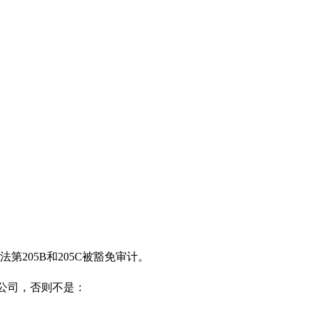
205B和205C被豁免审计。
公司，否则不是：