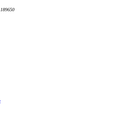
 189650
e