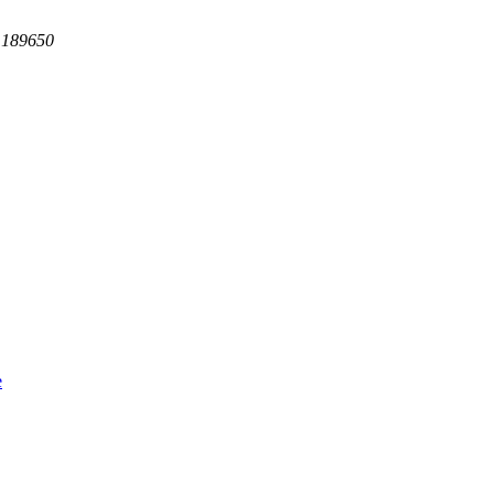
 189650
e